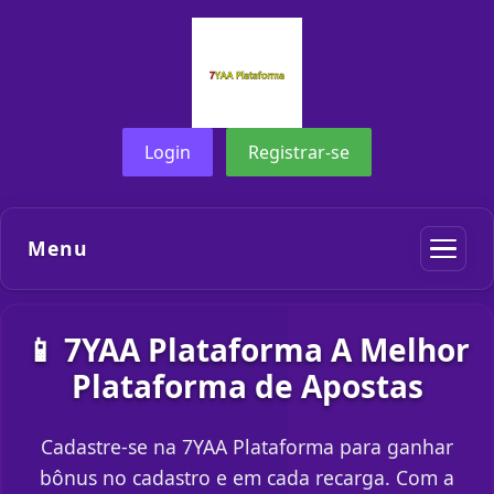
Login
Registrar-se
Menu
📱 7YAA Plataforma A Melhor
Plataforma de Apostas
Cadastre-se na 7YAA Plataforma para ganhar
bônus no cadastro e em cada recarga. Com a