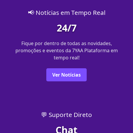
📢 Notícias em Tempo Real
24/7
Fique por dentro de todas as novidades,
promoções e eventos da 7YAA Plataforma em
tempo real!
Ver Notícias
💬 Suporte Direto
Chat