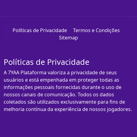
Políticas de Privacidade
Termos e Condições
Sitemap
Políticas de Privacidade
A 7YAA Plataforma valoriza a privacidade de seus
usuários e está empenhada em proteger todas as
informações pessoais fornecidas durante o uso de
nossos canais de comunicação. Todos os dados
coletados são utilizados exclusivamente para fins de
melhoria contínua da experiência de nossos jogadores.