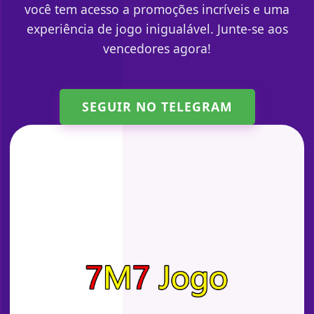
você tem acesso a promoções incríveis e uma
experiência de jogo inigualável. Junte-se aos
vencedores agora!
SEGUIR NO TELEGRAM