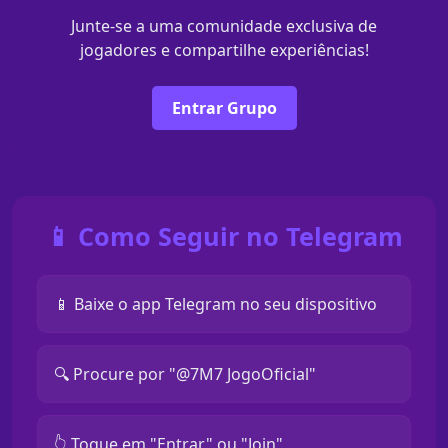
Junte-se a uma comunidade exclusiva de
jogadores e compartilhe experiências!
Entrar Grupo
📱 Como Seguir no Telegram
📱 Baixe o app Telegram no seu dispositivo
🔍 Procure por "@7M7 JogoOficial"
👆 Toque em "Entrar" ou "Join"