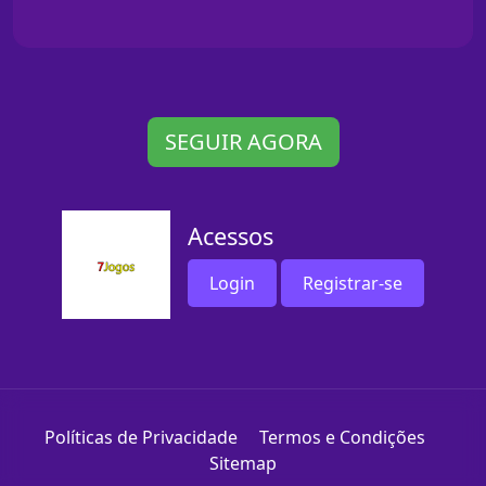
SEGUIR AGORA
Acessos
Login
Registrar-se
Políticas de Privacidade
Termos e Condições
Sitemap