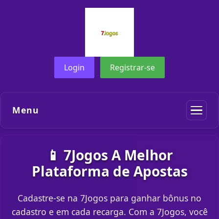
Login
Registrar-se
Menu
📱 7Jogos A Melhor
Plataforma de Apostas
Cadastre-se na 7Jogos para ganhar bônus no
cadastro e em cada recarga. Com a 7Jogos, você