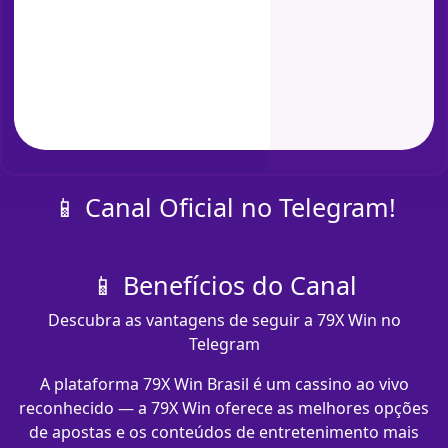
📱 Canal Oficial no Telegram!
📱 Benefícios do Canal
Descubra as vantagens de seguir a 79X Win no
Telegram
A plataforma 79X Win Brasil é um cassino ao vivo
reconhecido — a 79X Win oferece as melhores opções
de apostas e os conteúdos de entretenimento mais