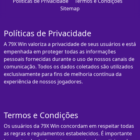
Políticas de Privacidade
Termos e Condições
Sitemap
Políticas de Privacidade
A 79X Win valoriza a privacidade de seus usuários e está
empenhada em proteger todas as informações
pessoais fornecidas durante o uso de nossos canais de
comunicação. Todos os dados coletados são utilizados
exclusivamente para fins de melhoria contínua da
experiência de nossos jogadores.
Termos e Condições
Os usuários da 79X Win concordam em respeitar todas
as regras e regulamentos estabelecidos. É importante