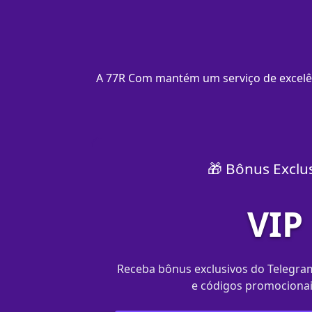
A 77R Com mantém um serviço de excelênc
🎁 Bônus Exclu
VIP
Receba bônus exclusivos do Telegra
e códigos promocionai