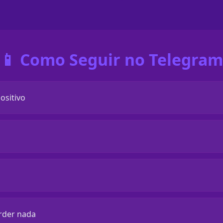
📱 Como Seguir no Telegram
ositivo
erder nada