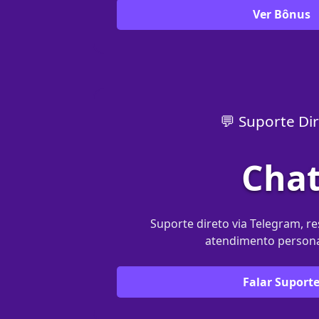
Ver Bônus
💬 Suporte Di
Cha
Suporte direto via Telegram, r
atendimento persona
Falar Suport