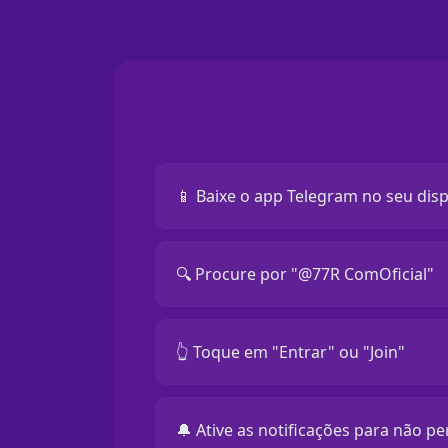
📱 Baixe o app Telegram no seu disp
🔍 Procure por "@77R ComOficial"
👆 Toque em "Entrar" ou "Join"
🔔 Ative as notificações para não p