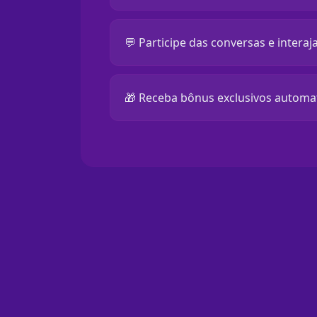
💬 Participe das conversas e interaj
🎁 Receba bônus exclusivos autom