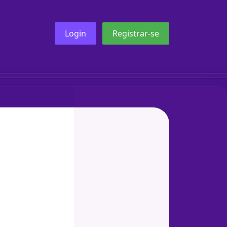
Login
Registrar-se