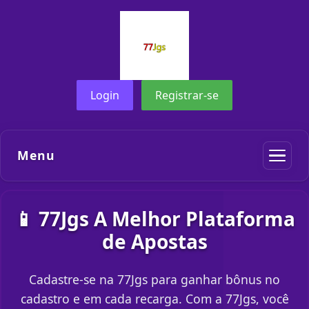
Login
Registrar-se
Menu
📱 77Jgs A Melhor Plataforma
de Apostas
Cadastre-se na 77Jgs para ganhar bônus no
cadastro e em cada recarga. Com a 77Jgs, você