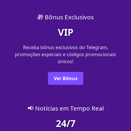
🎁 Bônus Exclusivos
VIP
Receba bônus exclusivos do Telegram,
promoções especiais e códigos promocionais
únicos!
Ver Bônus
📢 Notícias em Tempo Real
24/7