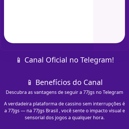
📱 Canal Oficial no Telegram!
📱 Benefícios do Canal
Descubra as vantagens de seguir a 77Jgs no Telegram
A verdadeira plataforma de cassino sem interrupções é
a 77Jgs — na 77Jgs Brasil , você sente o impacto visual e
sensorial dos jogos a qualquer hora.