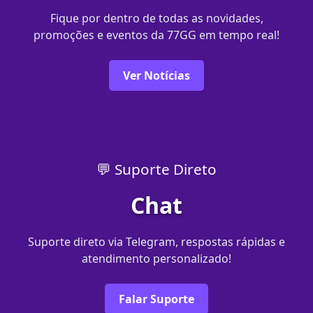
Fique por dentro de todas as novidades,
promoções e eventos da 77GG em tempo real!
Ver Notícias
💬 Suporte Direto
Chat
Suporte direto via Telegram, respostas rápidas e
atendimento personalizado!
Falar Suporte