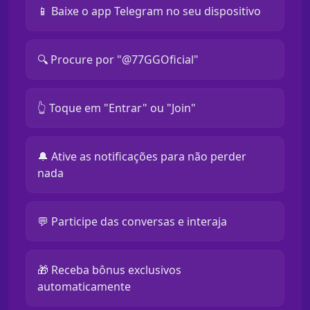
📱 Baixe o app Telegram no seu dispositivo
🔍 Procure por "@77GGOficial"
👆 Toque em "Entrar" ou "Join"
🔔 Ative as notificações para não perder
nada
💬 Participe das conversas e interaja
🎁 Receba bônus exclusivos
automaticamente