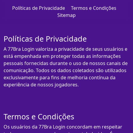
Políticas de Privacidade
Termos e Condições
Sitemap
Políticas de Privacidade
A 77Bra Login valoriza a privacidade de seus usuários e
está empenhada em proteger todas as informações
pessoais fornecidas durante o uso de nossos canais de
comunicação. Todos os dados coletados são utilizados
exclusivamente para fins de melhoria contínua da
experiência de nossos jogadores.
Termos e Condições
Os usuários da 77Bra Login concordam em respeitar