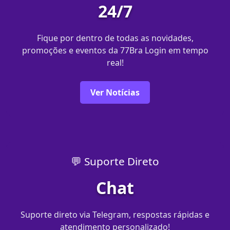
24/7
Fique por dentro de todas as novidades,
promoções e eventos da 77Bra Login em tempo
real!
Ver Notícias
💬 Suporte Direto
Chat
Suporte direto via Telegram, respostas rápidas e
atendimento personalizado!