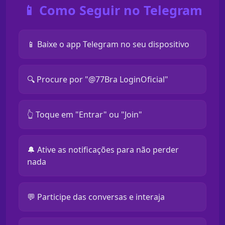
📱 Como Seguir no Telegram
📱 Baixe o app Telegram no seu dispositivo
🔍 Procure por "@77Bra LoginOficial"
👆 Toque em "Entrar" ou "Join"
🔔 Ative as notificações para não perder
nada
💬 Participe das conversas e interaja