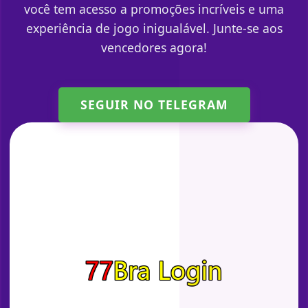
você tem acesso a promoções incríveis e uma
experiência de jogo inigualável. Junte-se aos
vencedores agora!
SEGUIR NO TELEGRAM