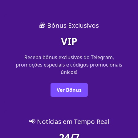
🎁 Bônus Exclusivos
VIP
Receba bônus exclusivos do Telegram,
promoções especiais e códigos promocionais
únicos!
Ver Bônus
📢 Notícias em Tempo Real
24/7