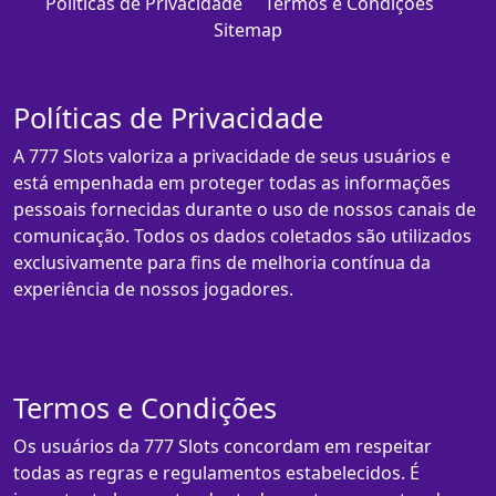
Políticas de Privacidade
Termos e Condições
Sitemap
Políticas de Privacidade
A 777 Slots valoriza a privacidade de seus usuários e
está empenhada em proteger todas as informações
pessoais fornecidas durante o uso de nossos canais de
comunicação. Todos os dados coletados são utilizados
exclusivamente para fins de melhoria contínua da
experiência de nossos jogadores.
Termos e Condições
Os usuários da 777 Slots concordam em respeitar
todas as regras e regulamentos estabelecidos. É