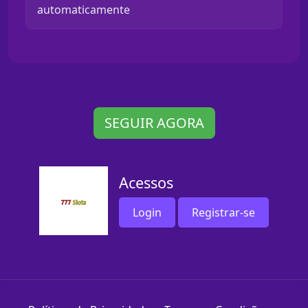
automaticamente
SEGUIR AGORA
Acessos
Login
Registrar-se