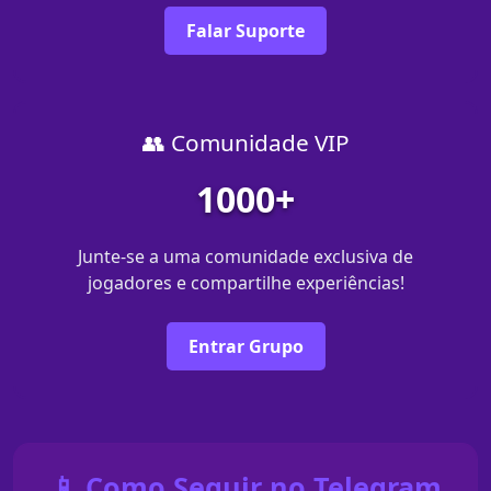
Falar Suporte
👥 Comunidade VIP
1000+
Junte-se a uma comunidade exclusiva de
jogadores e compartilhe experiências!
Entrar Grupo
📱 Como Seguir no Telegram