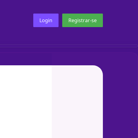
Login
Registrar-se