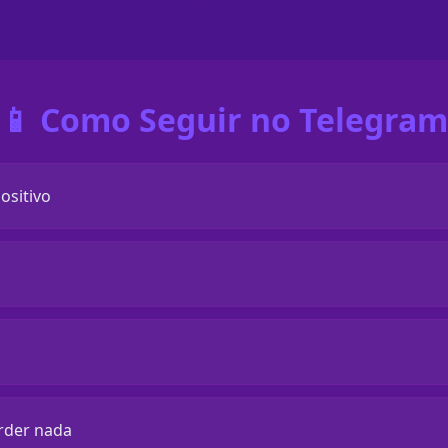
📱 Como Seguir no Telegram
ositivo
erder nada