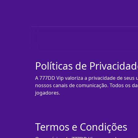
Políticas de Privacida
A 777DD Vip valoriza a privacidade de seus
nossos canais de comunicação. Todos os dad
jogadores.
Termos e Condições