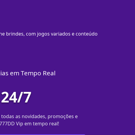
nhe brindes, com jogos variados e conteúdo
cias em Tempo Real
24/7
e todas as novidades, promoções e
 777DD Vip em tempo real!