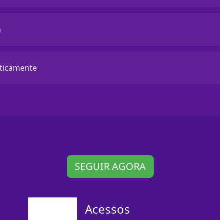
a
aticamente
SEGUIR AGORA
Acessos