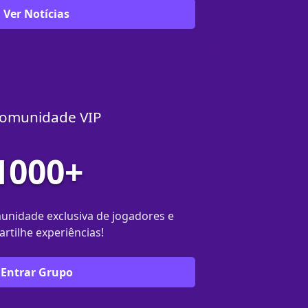
Ver Notícias
Comunidade VIP
1000+
unidade exclusiva de jogadores e
rtilhe experiências!
Entrar Grupo