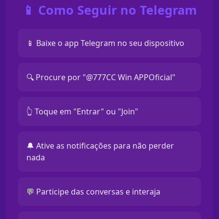
📱 Como Seguir no Telegram
📱 Baixe o app Telegram no seu dispositivo
🔍 Procure por "@777CC Win APPOficial"
👆 Toque em "Entrar" ou "Join"
🔔 Ative as notificações para não perder
nada
💬 Participe das conversas e interaja