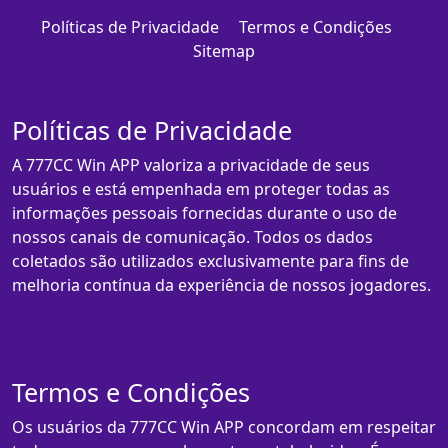
Políticas de Privacidade
Termos e Condições
Sitemap
Políticas de Privacidade
A 777CC Win APP valoriza a privacidade de seus
usuários e está empenhada em proteger todas as
informações pessoais fornecidas durante o uso de
nossos canais de comunicação. Todos os dados
coletados são utilizados exclusivamente para fins de
melhoria contínua da experiência de nossos jogadores.
Termos e Condições
Os usuários da 777CC Win APP concordam em respeitar