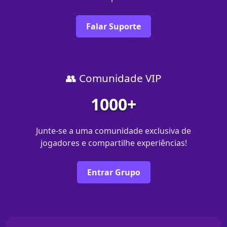
Falar Suporte
👥 Comunidade VIP
1000+
Junte-se a uma comunidade exclusiva de
jogadores e compartilhe experiências!
Entrar Grupo