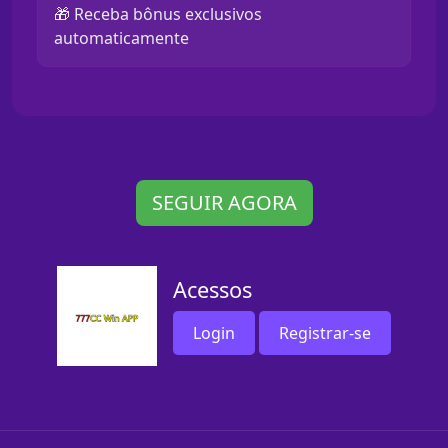
🎁 Receba bônus exclusivos
automaticamente
SEGUIR AGORA
Acessos
Login
Registrar-se