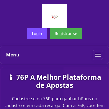
Login
Registrar-se
Menu
📱 76P A Melhor Plataforma
de Apostas
Cadastre-se na 76P para ganhar bônus no
cadastro e em cada recarga. Com a 76P, você tem