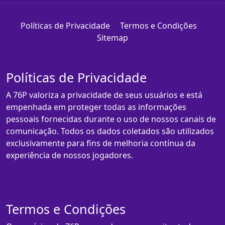
Políticas de Privacidade
Termos e Condições
Sitemap
Políticas de Privacidade
A 76P valoriza a privacidade de seus usuários e está
empenhada em proteger todas as informações
pessoais fornecidas durante o uso de nossos canais de
comunicação. Todos os dados coletados são utilizados
exclusivamente para fins de melhoria contínua da
experiência de nossos jogadores.
Termos e Condições