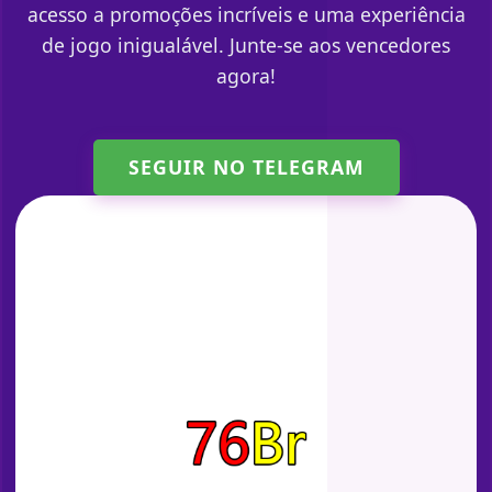
acesso a promoções incríveis e uma experiência
de jogo inigualável. Junte-se aos vencedores
agora!
SEGUIR NO TELEGRAM