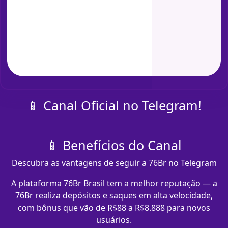
📱 Canal Oficial no Telegram!
📱 Benefícios do Canal
Descubra as vantagens de seguir a 76Br no Telegram
A plataforma 76Br Brasil tem a melhor reputação — a
76Br realiza depósitos e saques em alta velocidade,
com bônus que vão de R$88 a R$8.888 para novos
usuários.