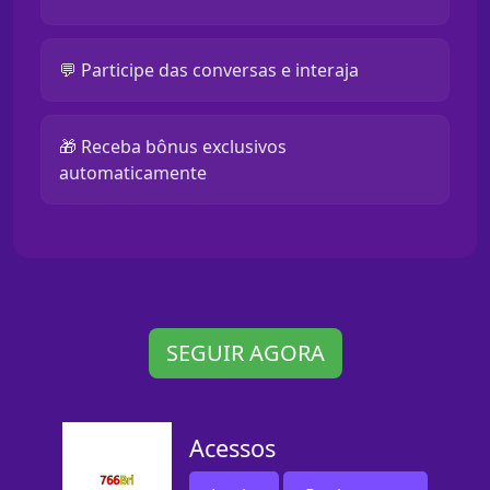
💬 Participe das conversas e interaja
🎁 Receba bônus exclusivos
automaticamente
SEGUIR AGORA
Acessos