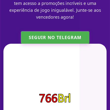
tem acesso a promoções incríveis e uma
experiência de jogo inigualável. Junte-se aos
vencedores agora!
SEGUIR NO TELEGRAM