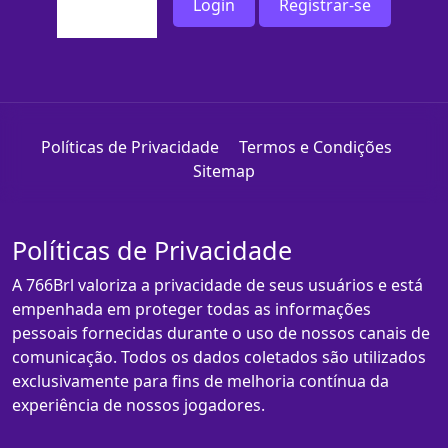
Login
Registrar-se
Políticas de Privacidade
Termos e Condições
Sitemap
Políticas de Privacidade
A 766Brl valoriza a privacidade de seus usuários e está
empenhada em proteger todas as informações
pessoais fornecidas durante o uso de nossos canais de
comunicação. Todos os dados coletados são utilizados
exclusivamente para fins de melhoria contínua da
experiência de nossos jogadores.