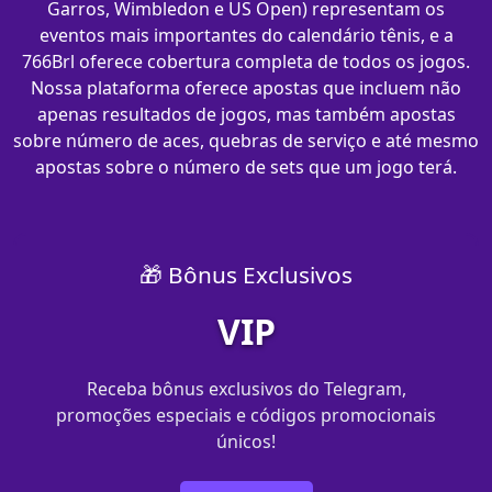
Garros, Wimbledon e US Open) representam os
eventos mais importantes do calendário tênis, e a
766Brl oferece cobertura completa de todos os jogos.
Nossa plataforma oferece apostas que incluem não
apenas resultados de jogos, mas também apostas
sobre número de aces, quebras de serviço e até mesmo
apostas sobre o número de sets que um jogo terá.
🎁 Bônus Exclusivos
VIP
Receba bônus exclusivos do Telegram,
promoções especiais e códigos promocionais
únicos!