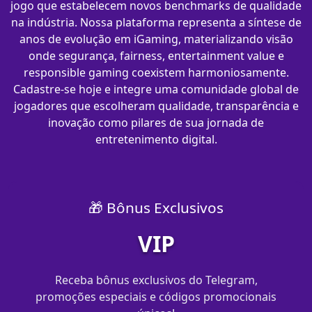
jogo que estabelecem novos benchmarks de qualidade
na indústria. Nossa plataforma representa a síntese de
anos de evolução em iGaming, materializando visão
onde segurança, fairness, entertainment value e
responsible gaming coexistem harmoniosamente.
Cadastre-se hoje e integre uma comunidade global de
jogadores que escolheram qualidade, transparência e
inovação como pilares de sua jornada de
entretenimento digital.
🎁 Bônus Exclusivos
VIP
Receba bônus exclusivos do Telegram,
promoções especiais e códigos promocionais