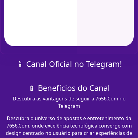
📱 Canal Oficial no Telegram!
📱 Benefícios do Canal
Descubra as vantagens de seguir a 7656.Com no
Telegram
Descubra o universo de apostas e entretenimento da
7656.Com, onde excelência tecnológica converge com
design centrado no usuário para criar experiências de