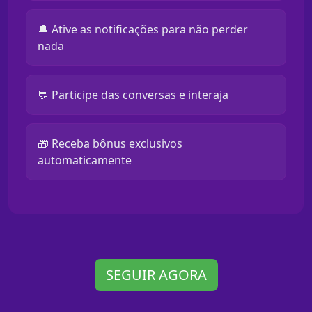
🔔 Ative as notificações para não perder
nada
💬 Participe das conversas e interaja
🎁 Receba bônus exclusivos
automaticamente
SEGUIR AGORA