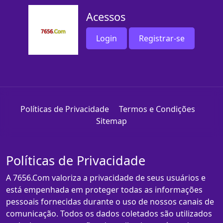
Acessos
Login
Registrar-se
Políticas de Privacidade
Termos e Condições
Sitemap
Políticas de Privacidade
A 7656.Com valoriza a privacidade de seus usuários e
está empenhada em proteger todas as informações
pessoais fornecidas durante o uso de nossos canais de
comunicação. Todos os dados coletados são utilizados