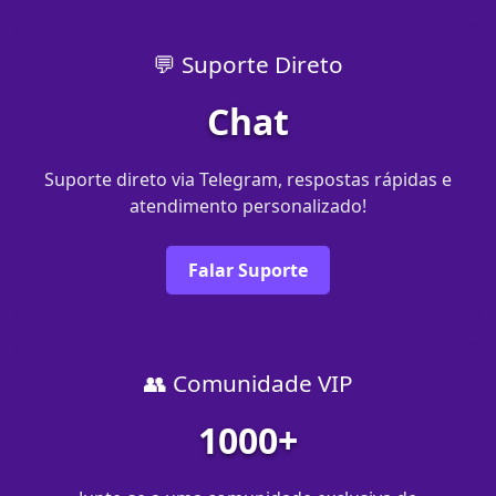
💬 Suporte Direto
Chat
Suporte direto via Telegram, respostas rápidas e
atendimento personalizado!
Falar Suporte
👥 Comunidade VIP
1000+