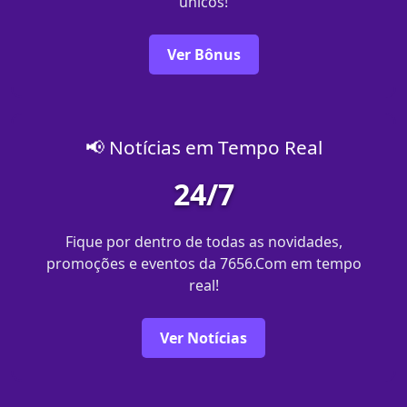
únicos!
Ver Bônus
📢 Notícias em Tempo Real
24/7
Fique por dentro de todas as novidades,
promoções e eventos da 7656.Com em tempo
real!
Ver Notícias