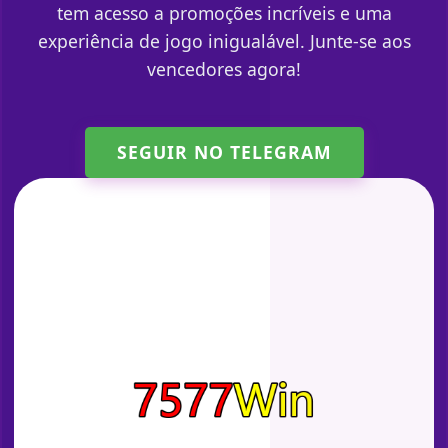
tem acesso a promoções incríveis e uma
experiência de jogo inigualável. Junte-se aos
vencedores agora!
SEGUIR NO TELEGRAM