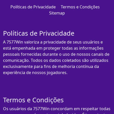
Políticas de Privacidade
Termos e Condições
Sitemap
Políticas de Privacidade
A 7577Win valoriza a privacidade de seus usuários e
está empenhada em proteger todas as informações
pessoais fornecidas durante o uso de nossos canais de
comunicação. Todos os dados coletados são utilizados
exclusivamente para fins de melhoria contínua da
experiência de nossos jogadores.
Termos e Condições
Os usuários da 7577Win concordam em respeitar todas