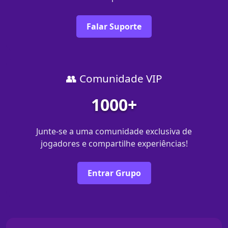
Falar Suporte
👥 Comunidade VIP
1000+
Junte-se a uma comunidade exclusiva de
jogadores e compartilhe experiências!
Entrar Grupo