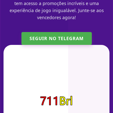
tem acesso a promoções incríveis e uma
experiência de jogo inigualável. Junte-se aos
vencedores agora!
SEGUIR NO TELEGRAM