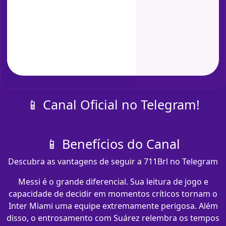
📱 Canal Oficial no Telegram!
📱 Benefícios do Canal
Descubra as vantagens de seguir a 711Brl no Telegram
Messi é o grande diferencial. Sua leitura de jogo e
capacidade de decidir em momentos críticos tornam o
Inter Miami uma equipe extremamente perigosa. Além
disso, o entrosamento com Suárez relembra os tempos