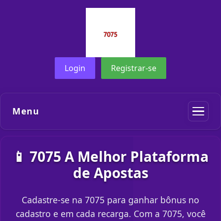
Login
Registrar-se
Menu
📱 7075 A Melhor Plataforma
de Apostas
Cadastre-se na 7075 para ganhar bônus no
cadastro e em cada recarga. Com a 7075, você