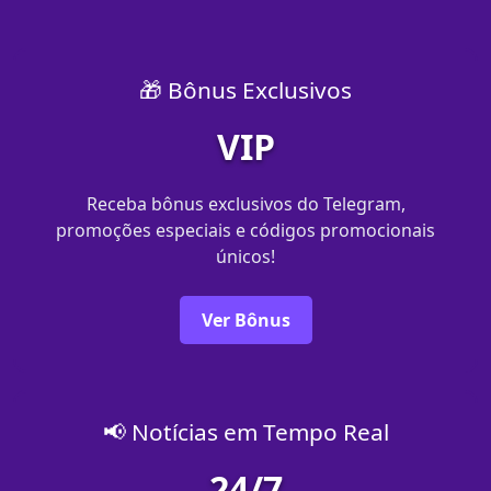
🎁 Bônus Exclusivos
VIP
Receba bônus exclusivos do Telegram,
promoções especiais e códigos promocionais
únicos!
Ver Bônus
📢 Notícias em Tempo Real
24/7