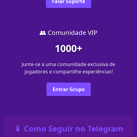
Falar Suporte
👥 Comunidade VIP
1000+
Junte-se a uma comunidade exclusiva de
jogadores e compartilhe experiências!
Entrar Grupo
📱 Como Seguir no Telegram