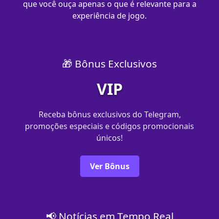
que você ouça apenas o que é relevante para a
experiência de jogo.
🎁 Bônus Exclusivos
VIP
Receba bônus exclusivos do Telegram,
promoções especiais e códigos promocionais
únicos!
Ver Bônus
📢 Notícias em Tempo Real