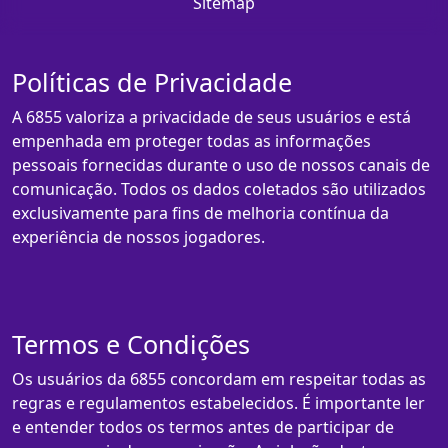
Sitemap
Políticas de Privacidade
A 6855 valoriza a privacidade de seus usuários e está
empenhada em proteger todas as informações
pessoais fornecidas durante o uso de nossos canais de
comunicação. Todos os dados coletados são utilizados
exclusivamente para fins de melhoria contínua da
experiência de nossos jogadores.
Termos e Condições
Os usuários da 6855 concordam em respeitar todas as
regras e regulamentos estabelecidos. É importante ler
e entender todos os termos antes de participar de