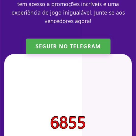
tem acesso a promoções incríveis e uma
experiência de jogo inigualável. Junte-se aos
vencedores agora!
SEGUIR NO TELEGRAM