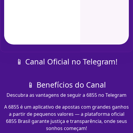
📱 Canal Oficial no Telegram!
📱 Benefícios do Canal
Descubra as vantagens de seguir a 6855 no Telegram
A 6855 é um aplicativo de apostas com grandes ganhos
a partir de pequenos valores — a plataforma oficial
6855 Brasil garante justiça e transparência, onde seus
sonhos começam!