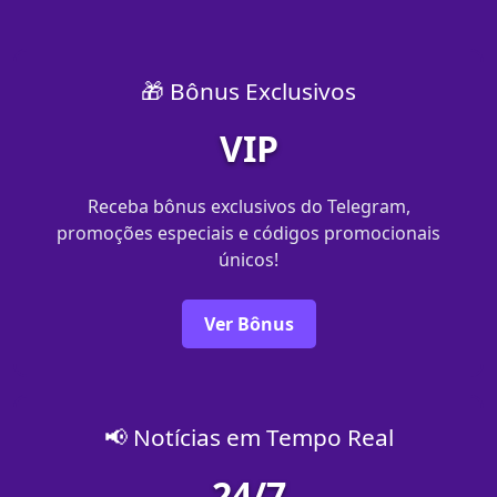
🎁 Bônus Exclusivos
VIP
Receba bônus exclusivos do Telegram,
promoções especiais e códigos promocionais
únicos!
Ver Bônus
📢 Notícias em Tempo Real
24/7