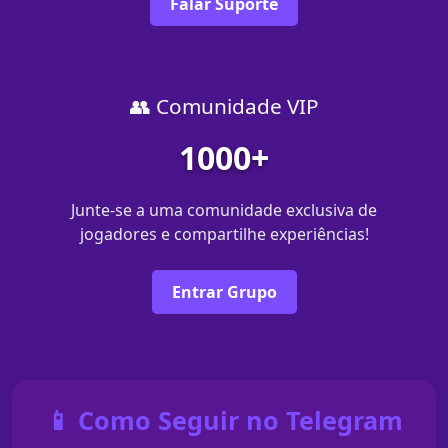
Falar Suporte
👥 Comunidade VIP
1000+
Junte-se a uma comunidade exclusiva de
jogadores e compartilhe experiências!
Entrar Grupo
📱 Como Seguir no Telegram