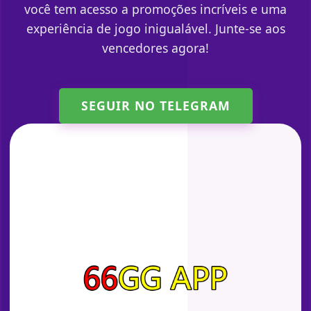
você tem acesso a promoções incríveis e uma
experiência de jogo inigualável. Junte-se aos
vencedores agora!
SEGUIR NO TELEGRAM