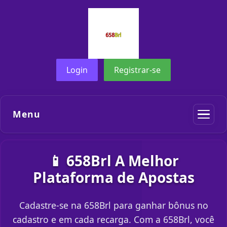
Login
Registrar-se
Menu
📱 658Brl A Melhor
Plataforma de Apostas
Cadastre-se na 658Brl para ganhar bônus no
cadastro e em cada recarga. Com a 658Brl, você