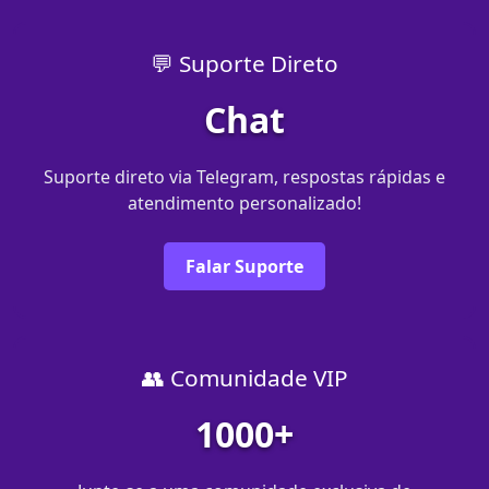
💬 Suporte Direto
Chat
Suporte direto via Telegram, respostas rápidas e
atendimento personalizado!
Falar Suporte
👥 Comunidade VIP
1000+