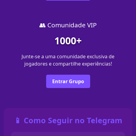
👥 Comunidade VIP
1000+
Junte-se a uma comunidade exclusiva de
jogadores e compartilhe experiências!
Entrar Grupo
📱 Como Seguir no Telegram