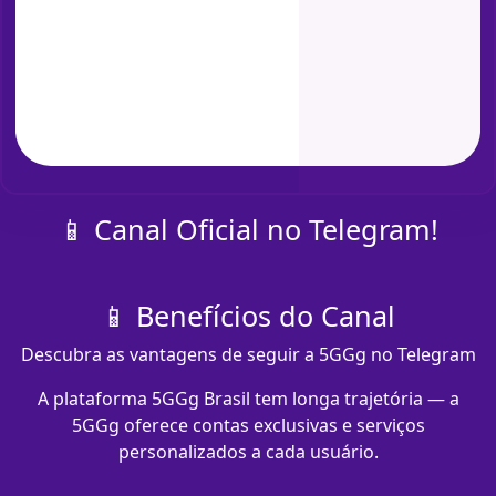
📱 Canal Oficial no Telegram!
📱 Benefícios do Canal
Descubra as vantagens de seguir a 5GGg no Telegram
A plataforma 5GGg Brasil tem longa trajetória — a
5GGg oferece contas exclusivas e serviços
personalizados a cada usuário.