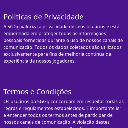
Políticas de Privacidade
A 5GGg valoriza a privacidade de seus usuários e está
empenhada em proteger todas as informações
pessoais fornecidas durante o uso de nossos canais de
comunicação. Todos os dados coletados são utilizados
exclusivamente para fins de melhoria contínua da
experiência de nossos jogadores.
Termos e Condições
Os usuários da 5GGg concordam em respeitar todas as
regras e regulamentos estabelecidos. É importante ler
e entender todos os termos antes de participar de
nossos canais de comunicação. A violação destes