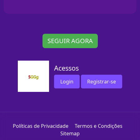
SEGUIR AGORA
Acessos
Login
Registrar-se
Políticas de Privacidade
Termos e Condições
Sitemap