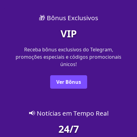
🎁 Bônus Exclusivos
VIP
Receba bônus exclusivos do Telegram,
promoções especiais e códigos promocionais
únicos!
Ver Bônus
📢 Notícias em Tempo Real
24/7