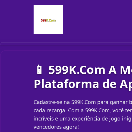
📱 599K.Com A M
Plataforma de A
Cadastre-se na 599K.Com para ganhar 
cada recarga. Com a 599K.Com, você t
incríveis e uma experiência de jogo inig
vencedores agora!