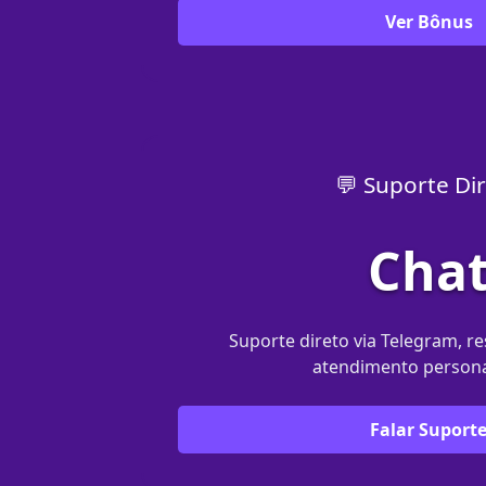
Ver Bônus
💬 Suporte Di
Cha
Suporte direto via Telegram, r
atendimento persona
Falar Suport