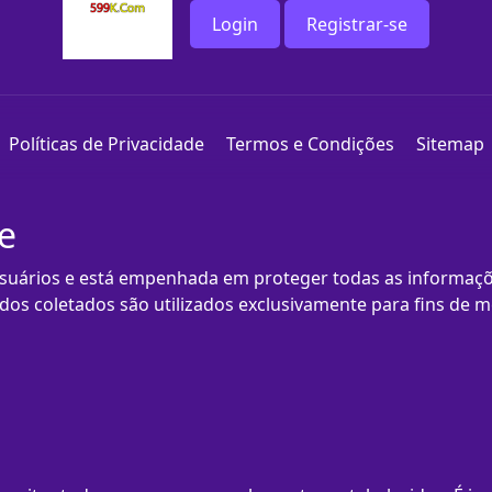
Login
Registrar-se
Políticas de Privacidade
Termos e Condições
Sitemap
de
 usuários e está empenhada em proteger todas as informaçõ
os coletados são utilizados exclusivamente para fins de m