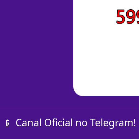
📱 Canal Oficial no Telegram!