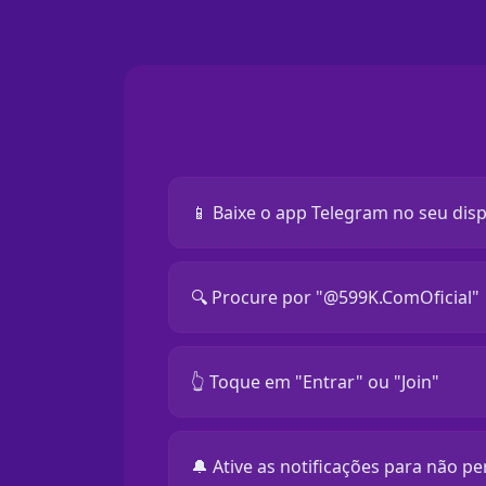
📱 Baixe o app Telegram no seu disp
🔍 Procure por "@599K.ComOficial"
👆 Toque em "Entrar" ou "Join"
🔔 Ative as notificações para não p