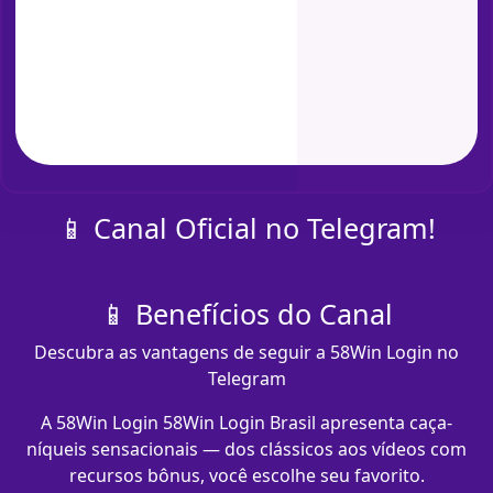
📱 Canal Oficial no Telegram!
📱 Benefícios do Canal
Descubra as vantagens de seguir a 58Win Login no
Telegram
A 58Win Login 58Win Login Brasil apresenta caça-
níqueis sensacionais — dos clássicos aos vídeos com
recursos bônus, você escolhe seu favorito.