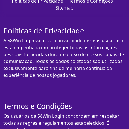
Políticas de Privacidade
Termos e Condições
Sitemap
Políticas de Privacidade
A 58Win Login valoriza a privacidade de seus usuários e
está empenhada em proteger todas as informações
pessoais fornecidas durante o uso de nossos canais de
comunicação. Todos os dados coletados são utilizados
exclusivamente para fins de melhoria contínua da
experiência de nossos jogadores.
Termos e Condições
Os usuários da 58Win Login concordam em respeitar
todas as regras e regulamentos estabelecidos. É