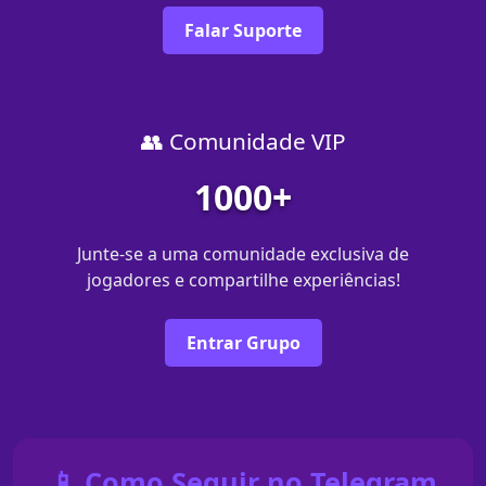
Falar Suporte
👥 Comunidade VIP
1000+
Junte-se a uma comunidade exclusiva de
jogadores e compartilhe experiências!
Entrar Grupo
📱 Como Seguir no Telegram