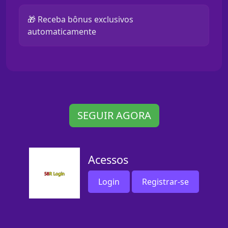
🎁 Receba bônus exclusivos
automaticamente
SEGUIR AGORA
Acessos
Login
Registrar-se