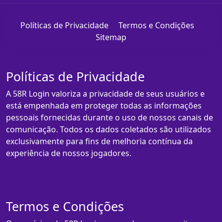
Políticas de Privacidade
Termos e Condições
Sitemap
Políticas de Privacidade
A 58R Login valoriza a privacidade de seus usuários e
está empenhada em proteger todas as informações
pessoais fornecidas durante o uso de nossos canais de
comunicação. Todos os dados coletados são utilizados
exclusivamente para fins de melhoria contínua da
experiência de nossos jogadores.
Termos e Condições