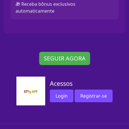
🎁 Receba bônus exclusivos
automaticamente
SEGUIR AGORA
Acessos
Login
Registrar-se