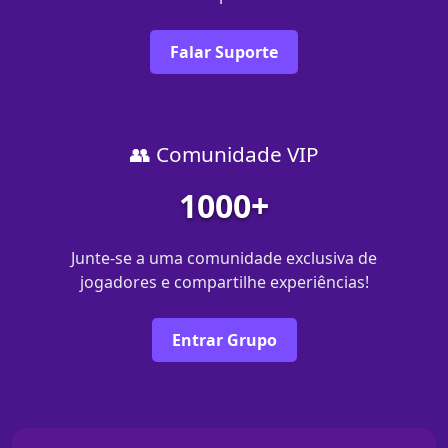
Falar Suporte
👥 Comunidade VIP
1000+
Junte-se a uma comunidade exclusiva de
jogadores e compartilhe experiências!
Entrar Grupo