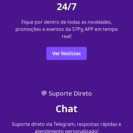
24/7
Fique por dentro de todas as novidades,
promoções e eventos da 57Pg APP em tempo
real!
Ver Notícias
💬 Suporte Direto
Chat
Suporte direto via Telegram, respostas rápidas e
atendimento personalizado!