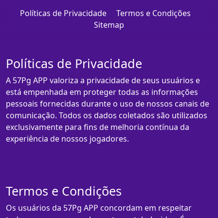
Políticas de Privacidade
Termos e Condições
Sitemap
Políticas de Privacidade
A 57Pg APP valoriza a privacidade de seus usuários e
está empenhada em proteger todas as informações
pessoais fornecidas durante o uso de nossos canais de
comunicação. Todos os dados coletados são utilizados
exclusivamente para fins de melhoria contínua da
experiência de nossos jogadores.
Termos e Condições
Os usuários da 57Pg APP concordam em respeitar