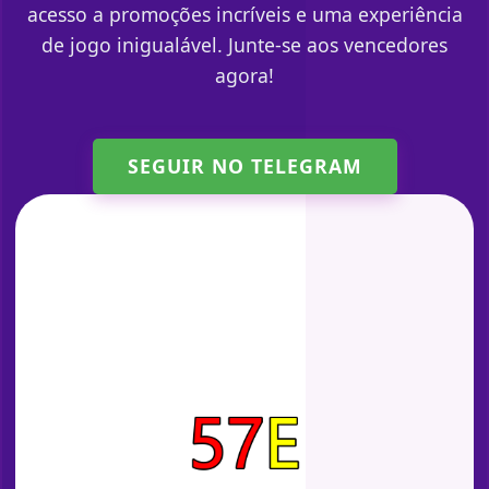
acesso a promoções incríveis e uma experiência
de jogo inigualável. Junte-se aos vencedores
agora!
SEGUIR NO TELEGRAM