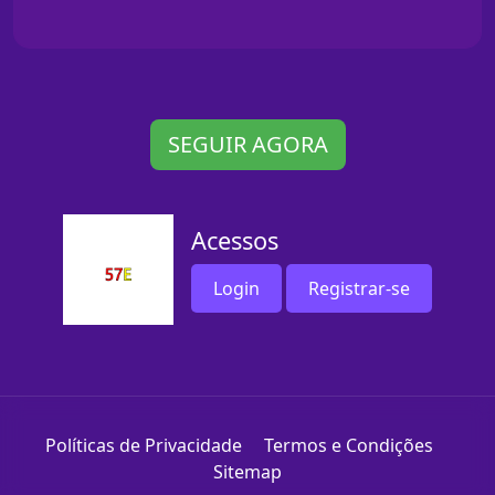
SEGUIR AGORA
Acessos
Login
Registrar-se
Políticas de Privacidade
Termos e Condições
Sitemap