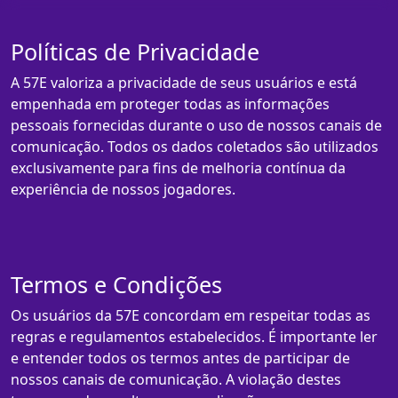
Políticas de Privacidade
A 57E valoriza a privacidade de seus usuários e está
empenhada em proteger todas as informações
pessoais fornecidas durante o uso de nossos canais de
comunicação. Todos os dados coletados são utilizados
exclusivamente para fins de melhoria contínua da
experiência de nossos jogadores.
Termos e Condições
Os usuários da 57E concordam em respeitar todas as
regras e regulamentos estabelecidos. É importante ler
e entender todos os termos antes de participar de
nossos canais de comunicação. A violação destes