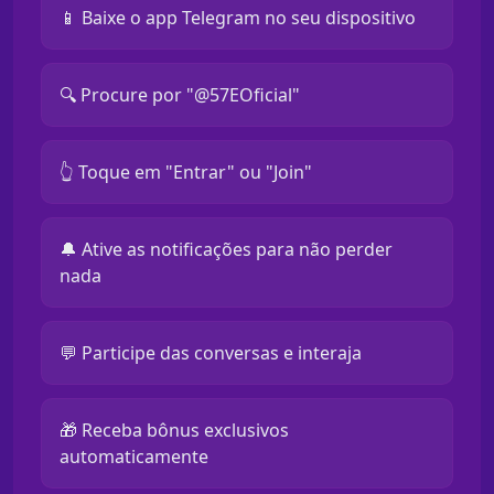
📱 Baixe o app Telegram no seu dispositivo
🔍 Procure por "@57EOficial"
👆 Toque em "Entrar" ou "Join"
🔔 Ative as notificações para não perder
nada
💬 Participe das conversas e interaja
🎁 Receba bônus exclusivos
automaticamente