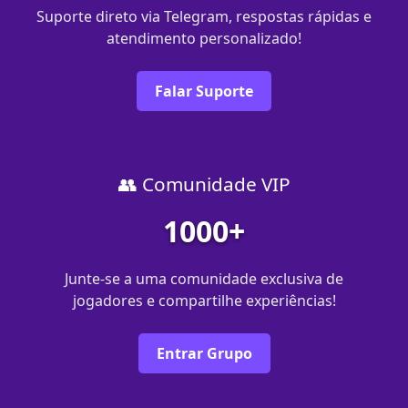
Suporte direto via Telegram, respostas rápidas e
atendimento personalizado!
Falar Suporte
👥 Comunidade VIP
1000+
Junte-se a uma comunidade exclusiva de
jogadores e compartilhe experiências!
Entrar Grupo