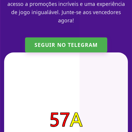
acesso a promoções incríveis e uma experiência
de jogo inigualável. Junte-se aos vencedores
agora!
SEGUIR NO TELEGRAM