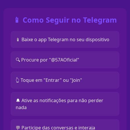
📱 Como Seguir no Telegram
📱 Baixe o app Telegram no seu dispositivo
🔍 Procure por "@57AOficial"
👆 Toque em "Entrar" ou "Join"
🔔 Ative as notificações para não perder
nada
💬 Participe das conversas e interaja