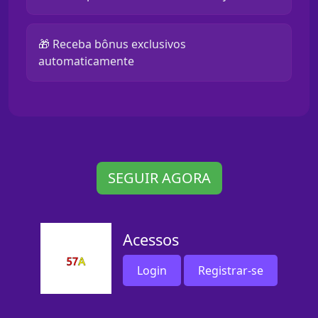
🎁 Receba bônus exclusivos
automaticamente
SEGUIR AGORA
Acessos
Login
Registrar-se