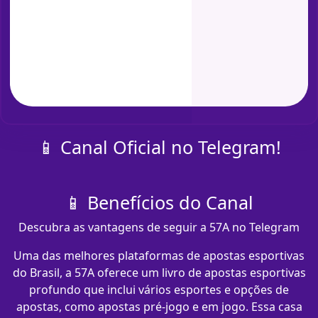
📱 Canal Oficial no Telegram!
📱 Benefícios do Canal
Descubra as vantagens de seguir a 57A no Telegram
Uma das melhores plataformas de apostas esportivas
do Brasil, a 57A oferece um livro de apostas esportivas
profundo que inclui vários esportes e opções de
apostas, como apostas pré-jogo e em jogo. Essa casa