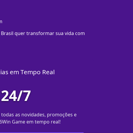
m
Brasil quer transformar sua vida com
cias em Tempo Real
24/7
e todas as novidades, promoções e
56Win Game em tempo real!