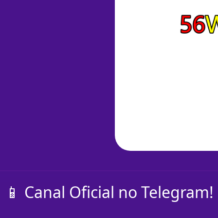
📱 Canal Oficial no Telegram!