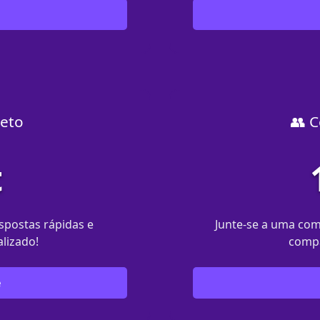
reto
👥 
t
espostas rápidas e
Junte-se a uma com
lizado!
compa
e