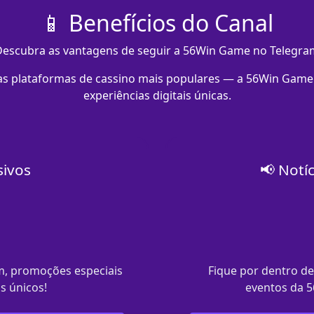
📱 Benefícios do Canal
Descubra as vantagens de seguir a 56Win Game no Telegra
 plataformas de cassino mais populares — a 56Win Game 
experiências digitais únicas.
sivos
📢 Notí
m, promoções especiais
Fique por dentro d
s únicos!
eventos da 