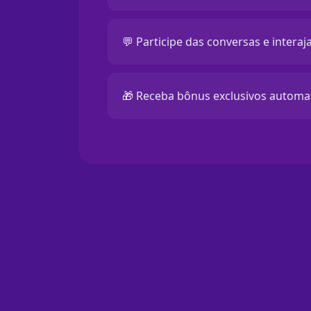
💬 Participe das conversas e interaj
🎁 Receba bônus exclusivos autom