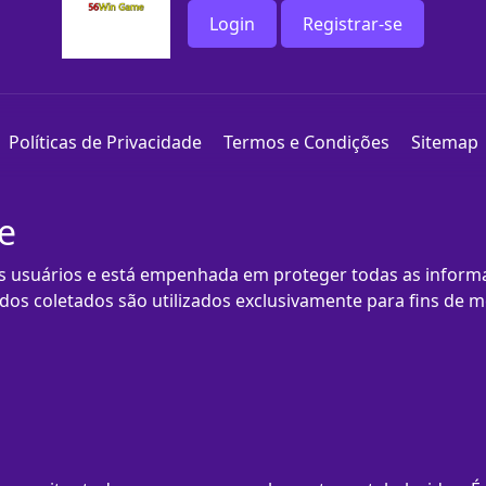
Login
Registrar-se
Políticas de Privacidade
Termos e Condições
Sitemap
de
us usuários e está empenhada em proteger todas as inform
os coletados são utilizados exclusivamente para fins de m