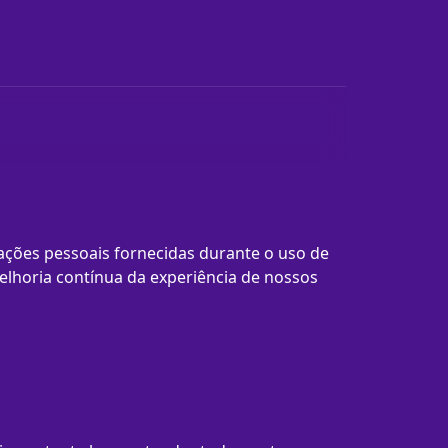
ações pessoais fornecidas durante o uso de
elhoria contínua da experiência de nossos