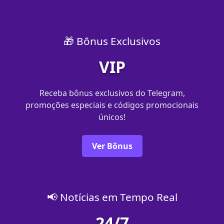
🎁 Bônus Exclusivos
VIP
Receba bônus exclusivos do Telegram,
promoções especiais e códigos promocionais
únicos!
Ver Bônus
📢 Notícias em Tempo Real
24/7