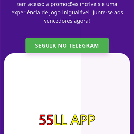
tem acesso a promoções incríveis e uma
experiência de jogo inigualável. Junte-se aos
vencedores agora!
SEGUIR NO TELEGRAM