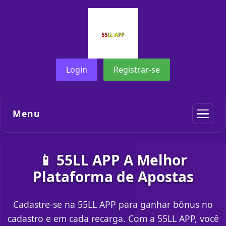
Login
Registrar-se
Menu
📱 55LL APP A Melhor
Plataforma de Apostas
Cadastre-se na 55LL APP para ganhar bônus no
cadastro e em cada recarga. Com a 55LL APP, você