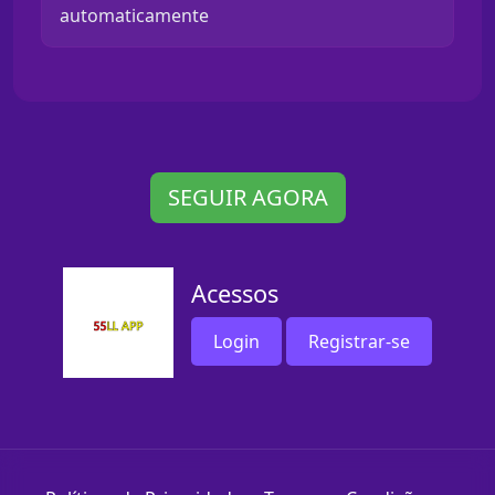
automaticamente
SEGUIR AGORA
Acessos
Login
Registrar-se