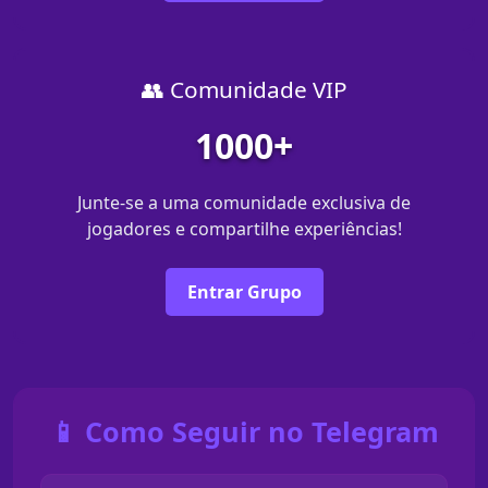
👥 Comunidade VIP
1000+
Junte-se a uma comunidade exclusiva de
jogadores e compartilhe experiências!
Entrar Grupo
📱 Como Seguir no Telegram