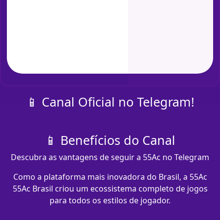
📱 Canal Oficial no Telegram!
📱 Benefícios do Canal
Descubra as vantagens de seguir a 55Ac no Telegram
Como a plataforma mais inovadora do Brasil, a 55Ac
55Ac Brasil criou um ecossistema completo de jogos
para todos os estilos de jogador.