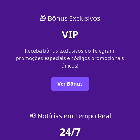
🎁 Bônus Exclusivos
VIP
Receba bônus exclusivos do Telegram,
promoções especiais e códigos promocionais
únicos!
Ver Bônus
📢 Notícias em Tempo Real
24/7