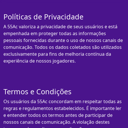
Políticas de Privacidade
A 55Ac valoriza a privacidade de seus usuários e está
empenhada em proteger todas as informações
pessoais fornecidas durante o uso de nossos canais de
comunicação. Todos os dados coletados são utilizados
exclusivamente para fins de melhoria contínua da
experiência de nossos jogadores.
Termos e Condições
Os usuários da 55Ac concordam em respeitar todas as
regras e regulamentos estabelecidos. É importante ler
e entender todos os termos antes de participar de
nossos canais de comunicação. A violação destes