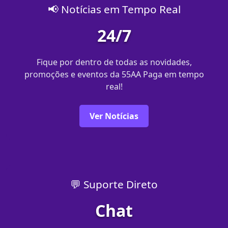
📢 Notícias em Tempo Real
24/7
Fique por dentro de todas as novidades,
promoções e eventos da 55AA Paga em tempo
real!
Ver Notícias
💬 Suporte Direto
Chat