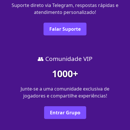
Suporte direto via Telegram, respostas rápidas e
atendimento personalizado!
Falar Suporte
👥 Comunidade VIP
1000+
Junte-se a uma comunidade exclusiva de
jogadores e compartilhe experiências!
Entrar Grupo