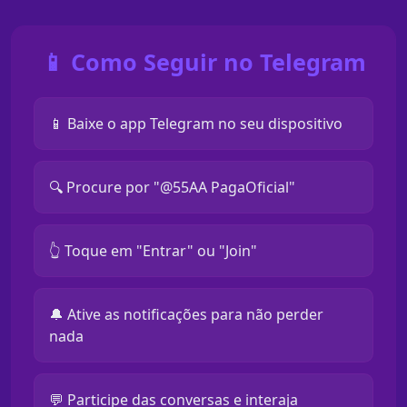
📱 Como Seguir no Telegram
📱 Baixe o app Telegram no seu dispositivo
🔍 Procure por "@55AA PagaOficial"
👆 Toque em "Entrar" ou "Join"
🔔 Ative as notificações para não perder
nada
💬 Participe das conversas e interaja