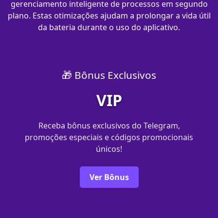
gerenciamento inteligente de processos em segundo
plano. Estas otimizações ajudam a prolongar a vida útil
da bateria durante o uso do aplicativo.
🎁 Bônus Exclusivos
VIP
Receba bônus exclusivos do Telegram,
promoções especiais e códigos promocionais
únicos!
Ver Bônus