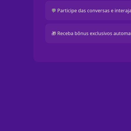
💬 Participe das conversas e interaj
🎁 Receba bônus exclusivos autom