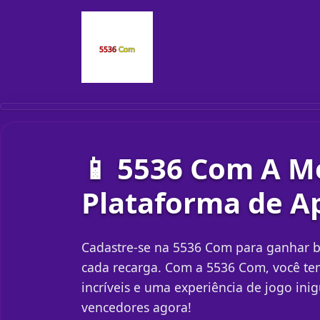
📱 5536 Com A M
Plataforma de A
Cadastre-se na 5536 Com para ganhar 
cada recarga. Com a 5536 Com, você t
incríveis e uma experiência de jogo inig
vencedores agora!