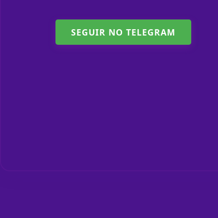
SEGUIR NO TELEGRAM