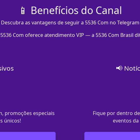
📱 Benefícios do Canal
Descubra as vantagens de seguir a 5536 Com no Telegram
5536 Com oferece atendimento VIP — a 5536 Com Brasil dita
sivos
📢 Notí
m, promoções especiais
Fique por dentro d
s únicos!
eventos da