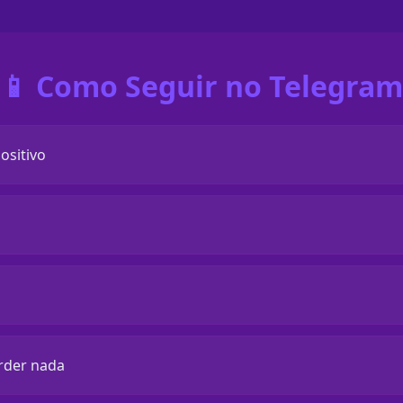
📱 Como Seguir no Telegram
ositivo
erder nada