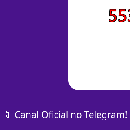
📱 Canal Oficial no Telegram!