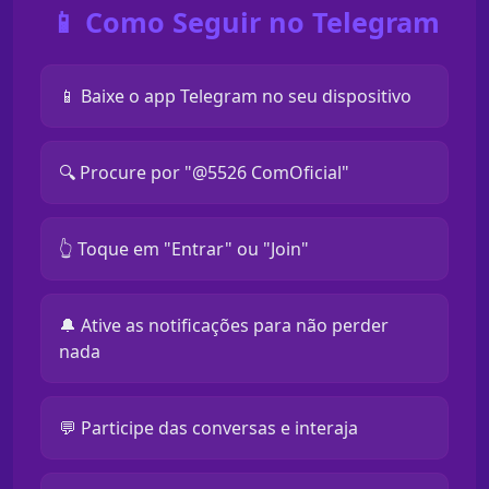
📱 Como Seguir no Telegram
📱 Baixe o app Telegram no seu dispositivo
🔍 Procure por "@5526 ComOficial"
👆 Toque em "Entrar" ou "Join"
🔔 Ative as notificações para não perder
nada
💬 Participe das conversas e interaja