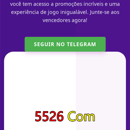
você tem acesso a promoções incríveis e uma
experiência de jogo inigualável. Junte-se aos
vencedores agora!
SEGUIR NO TELEGRAM