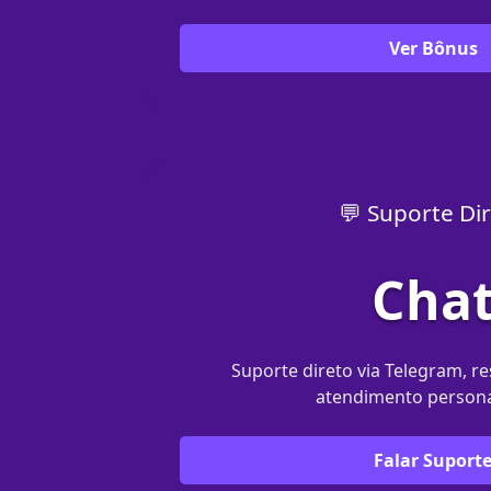
Ver Bônus
💬 Suporte Di
Cha
Suporte direto via Telegram, r
atendimento persona
Falar Suport