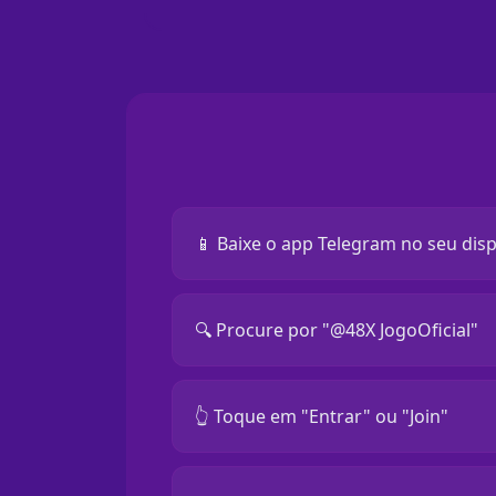
📱 Baixe o app Telegram no seu disp
🔍 Procure por "@48X JogoOficial"
👆 Toque em "Entrar" ou "Join"