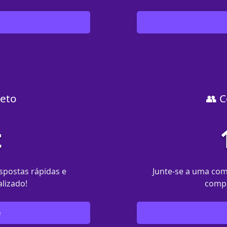
reto
👥 
t
espostas rápidas e
Junte-se a uma com
lizado!
compa
e