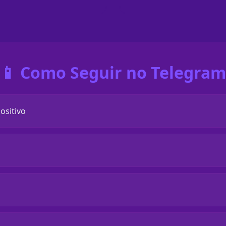
📱 Como Seguir no Telegram
ositivo