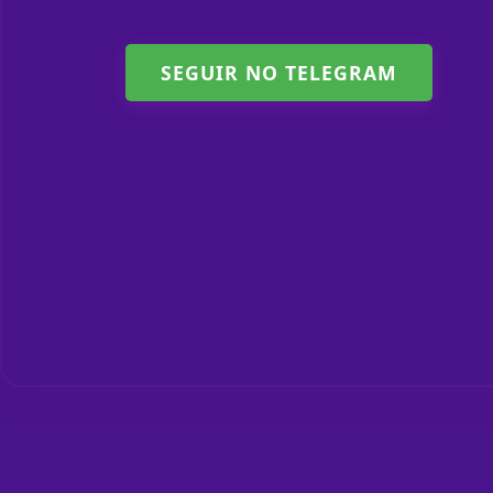
SEGUIR NO TELEGRAM