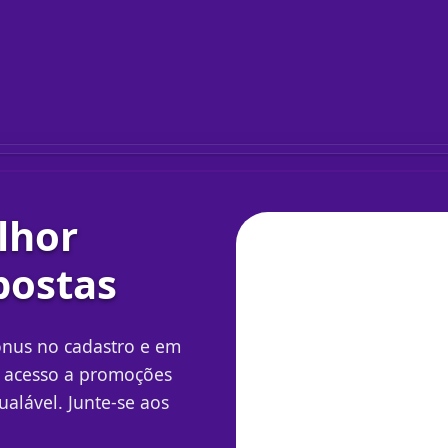
lhor
postas
ônus no cadastro e em
m acesso a promoções
ualável. Junte-se aos