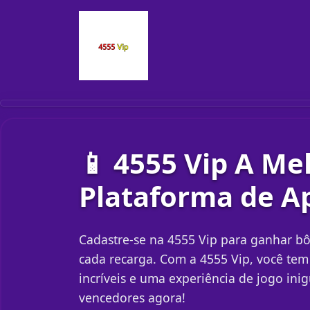
📱 4555 Vip A Me
Plataforma de A
Cadastre-se na 4555 Vip para ganhar b
cada recarga. Com a 4555 Vip, você te
incríveis e uma experiência de jogo inig
vencedores agora!