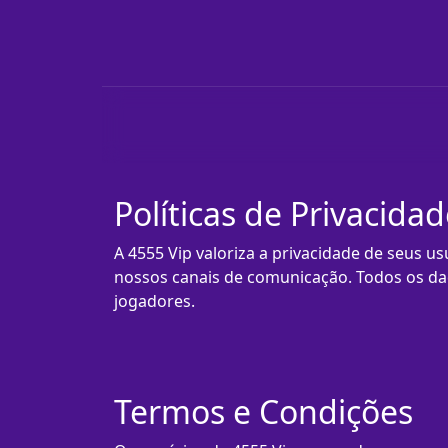
Políticas de Privacida
A 4555 Vip valoriza a privacidade de seus 
nossos canais de comunicação. Todos os dad
jogadores.
Termos e Condições