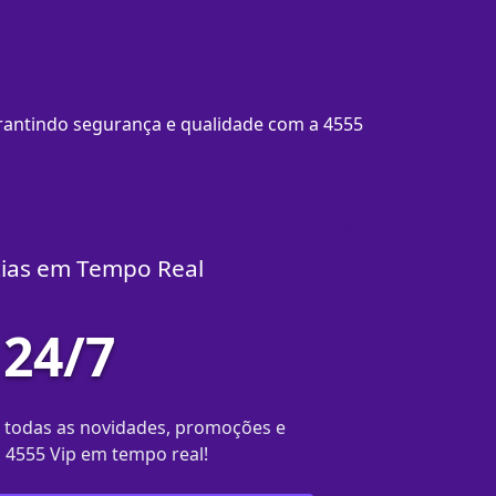
arantindo segurança e qualidade com a 4555
cias em Tempo Real
24/7
e todas as novidades, promoções e
 4555 Vip em tempo real!