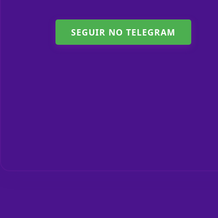
SEGUIR NO TELEGRAM