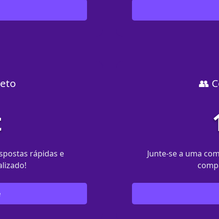
reto
👥 
t
espostas rápidas e
Junte-se a uma com
lizado!
compa
e