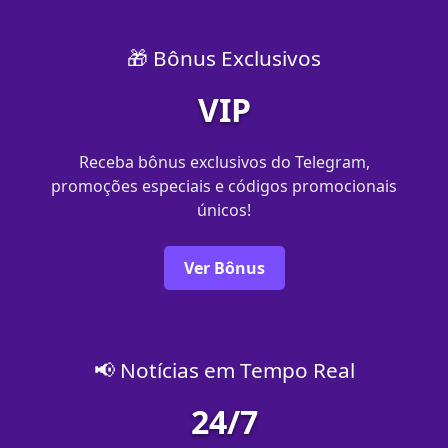
🎁 Bônus Exclusivos
VIP
Receba bônus exclusivos do Telegram,
promoções especiais e códigos promocionais
únicos!
Ver Bônus
📢 Notícias em Tempo Real
24/7