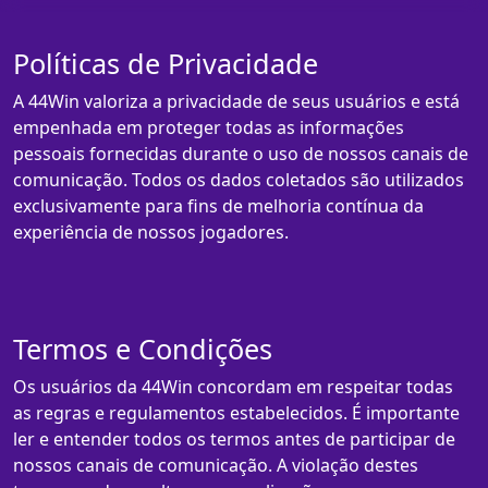
Políticas de Privacidade
A 44Win valoriza a privacidade de seus usuários e está
empenhada em proteger todas as informações
pessoais fornecidas durante o uso de nossos canais de
comunicação. Todos os dados coletados são utilizados
exclusivamente para fins de melhoria contínua da
experiência de nossos jogadores.
Termos e Condições
Os usuários da 44Win concordam em respeitar todas
as regras e regulamentos estabelecidos. É importante
ler e entender todos os termos antes de participar de
nossos canais de comunicação. A violação destes