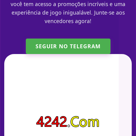
você tem acesso a promoções incríveis e uma
experiência de jogo inigualável. Junte-se aos
vencedores agora!
SEGUIR NO TELEGRAM