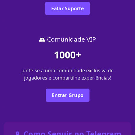
Falar Suporte
👥 Comunidade VIP
1000+
Junte-se a uma comunidade exclusiva de
jogadores e compartilhe experiências!
Entrar Grupo
📱 Como Seguir no Telegram