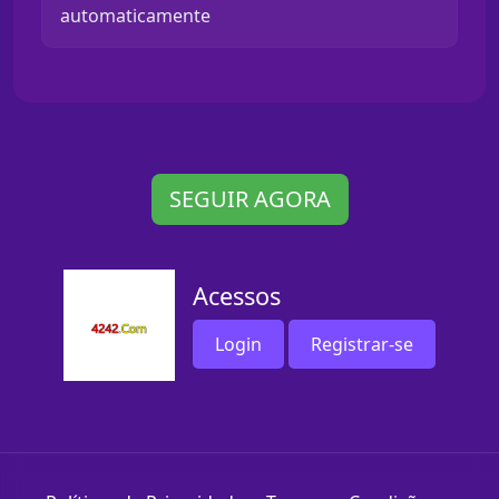
automaticamente
SEGUIR AGORA
Acessos
Login
Registrar-se