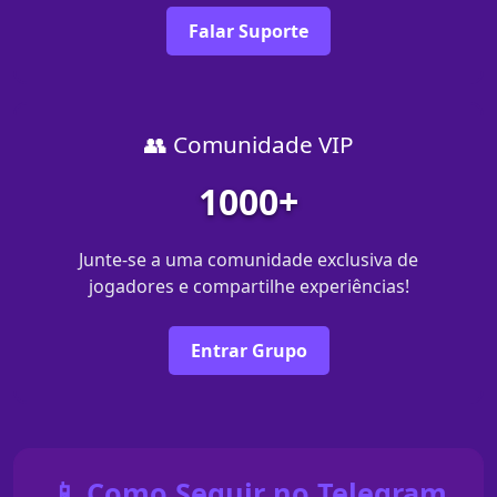
Falar Suporte
👥 Comunidade VIP
1000+
Junte-se a uma comunidade exclusiva de
jogadores e compartilhe experiências!
Entrar Grupo
📱 Como Seguir no Telegram