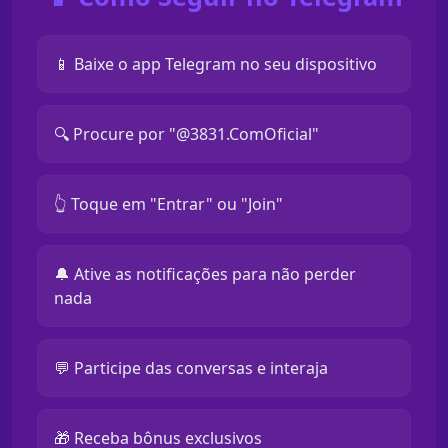
📱 Baixe o app Telegram no seu dispositivo
🔍 Procure por "@3831.ComOficial"
👆 Toque em "Entrar" ou "Join"
🔔 Ative as notificações para não perder
nada
💬 Participe das conversas e interaja
🎁 Receba bônus exclusivos