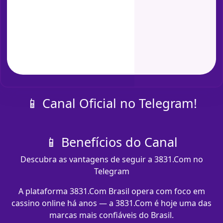
📱 Canal Oficial no Telegram!
📱 Benefícios do Canal
Descubra as vantagens de seguir a 3831.Com no
Telegram
A plataforma 3831.Com Brasil opera com foco em
cassino online há anos — a 3831.Com é hoje uma das
marcas mais confiáveis do Brasil.