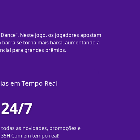
 Dance”. Neste jogo, os jogadores apostam
a barra se torna mais baixa, aumentando a
ncial para grandes prêmios.
cias em Tempo Real
24/7
e todas as novidades, promoções e
 35H.Com em tempo real!