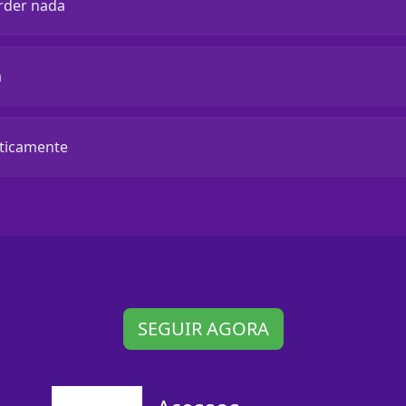
erder nada
a
aticamente
SEGUIR AGORA