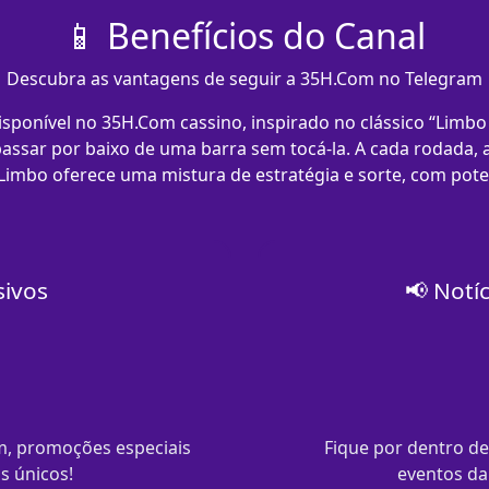
📱 Benefícios do Canal
Descubra as vantagens de seguir a 35H.Com no Telegram
sponível no 35H.Com cassino, inspirado no clássico “Limbo
passar por baixo de uma barra sem tocá-la. A cada rodada, 
 Limbo oferece uma mistura de estratégia e sorte, com pote
sivos
📢 Notí
m, promoções especiais
Fique por dentro d
s únicos!
eventos da