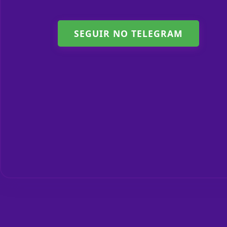
SEGUIR NO TELEGRAM