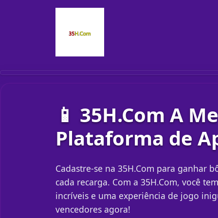
📱 35H.Com A Me
Plataforma de A
Cadastre-se na 35H.Com para ganhar b
cada recarga. Com a 35H.Com, você te
incríveis e uma experiência de jogo inig
vencedores agora!