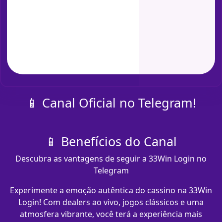
📱 Canal Oficial no Telegram!
📱 Benefícios do Canal
Descubra as vantagens de seguir a 33Win Login no
Telegram
Experimente a emoção autêntica do cassino na 33Win
Login! Com dealers ao vivo, jogos clássicos e uma
atmosfera vibrante, você terá a experiência mais