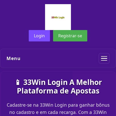
Login
Registrar-se
Menu
📱 33Win Login A Melhor
Plataforma de Apostas
Cadastre-se na 33Win Login para ganhar bônus
no cadastro e em cada recarga. Com a 33Win