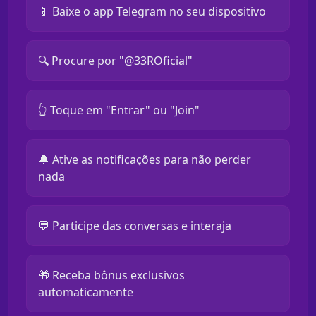
📱 Baixe o app Telegram no seu dispositivo
🔍 Procure por "@33ROficial"
👆 Toque em "Entrar" ou "Join"
🔔 Ative as notificações para não perder
nada
💬 Participe das conversas e interaja
🎁 Receba bônus exclusivos
automaticamente