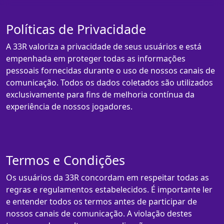
Políticas de Privacidade
A 33R valoriza a privacidade de seus usuários e está
empenhada em proteger todas as informações
pessoais fornecidas durante o uso de nossos canais de
comunicação. Todos os dados coletados são utilizados
exclusivamente para fins de melhoria contínua da
experiência de nossos jogadores.
Termos e Condições
Os usuários da 33R concordam em respeitar todas as
regras e regulamentos estabelecidos. É importante ler
e entender todos os termos antes de participar de
nossos canais de comunicação. A violação destes