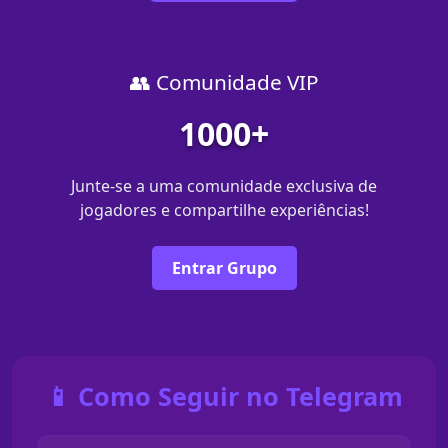
👥 Comunidade VIP
1000+
Junte-se a uma comunidade exclusiva de
jogadores e compartilhe experiências!
Entrar Grupo
📱 Como Seguir no Telegram