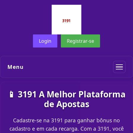
Login
Registrar-se
Menu
📱 3191 A Melhor Plataforma
de Apostas
Cadastre-se na 3191 para ganhar bônus no
cadastro e em cada recarga. Com a 3191, você