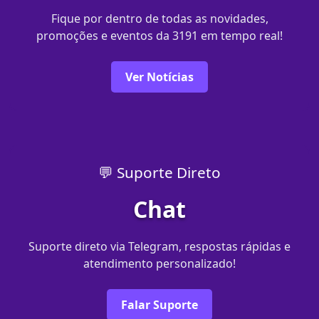
Fique por dentro de todas as novidades,
promoções e eventos da 3191 em tempo real!
Ver Notícias
💬 Suporte Direto
Chat
Suporte direto via Telegram, respostas rápidas e
atendimento personalizado!
Falar Suporte