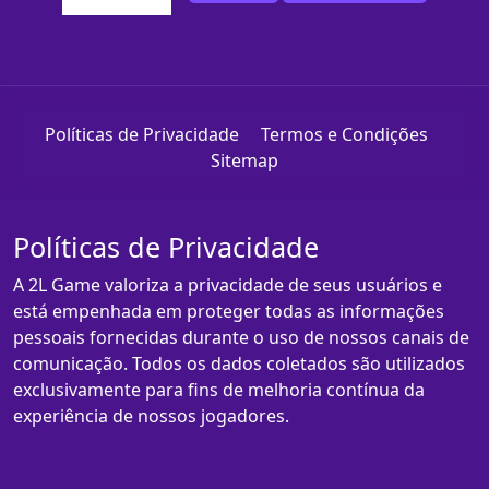
Políticas de Privacidade
Termos e Condições
Sitemap
Políticas de Privacidade
A 2L Game valoriza a privacidade de seus usuários e
está empenhada em proteger todas as informações
pessoais fornecidas durante o uso de nossos canais de
comunicação. Todos os dados coletados são utilizados
exclusivamente para fins de melhoria contínua da
experiência de nossos jogadores.