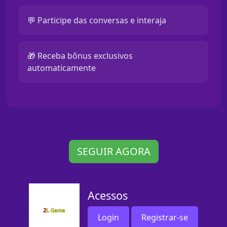
💬 Participe das conversas e interaja
🎁 Receba bônus exclusivos
automaticamente
SEGUIR AGORA
Acessos
Login
Registrar-se