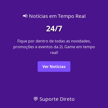
📢 Notícias em Tempo Real
24/7
Fique por dentro de todas as novidades,
promoções e eventos da 2L Game em tempo
real!
Ver Notícias
💬 Suporte Direto