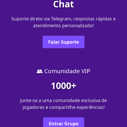
Chat
Suporte direto via Telegram, respostas rápidas e
atendimento personalizado!
Falar Suporte
👥 Comunidade VIP
1000+
Junte-se a uma comunidade exclusiva de
jogadores e compartilhe experiências!
Entrar Grupo