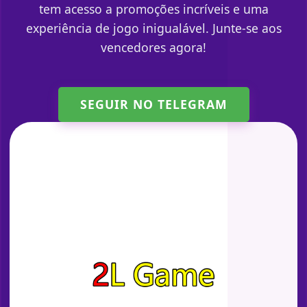
tem acesso a promoções incríveis e uma
experiência de jogo inigualável. Junte-se aos
vencedores agora!
SEGUIR NO TELEGRAM