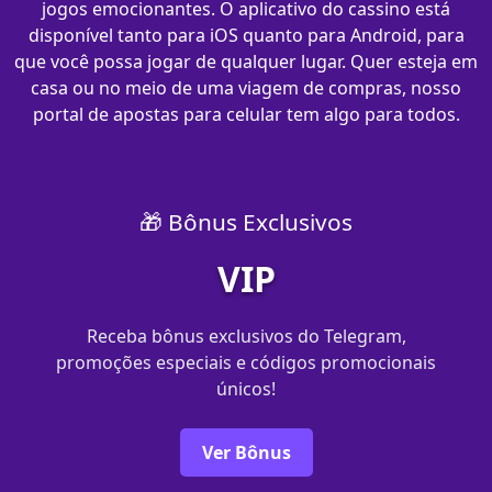
jogos emocionantes. O aplicativo do cassino está
disponível tanto para iOS quanto para Android, para
que você possa jogar de qualquer lugar. Quer esteja em
casa ou no meio de uma viagem de compras, nosso
portal de apostas para celular tem algo para todos.
🎁 Bônus Exclusivos
VIP
Receba bônus exclusivos do Telegram,
promoções especiais e códigos promocionais
únicos!
Ver Bônus