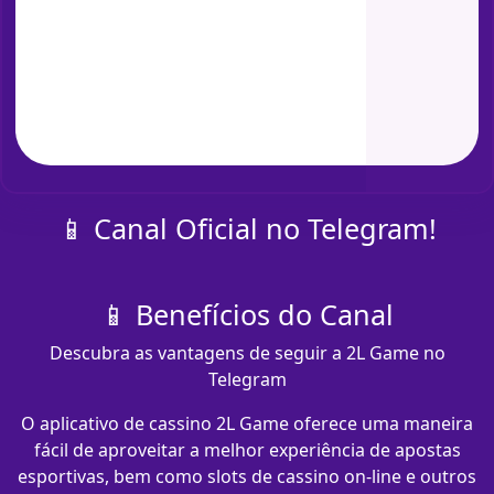
📱 Canal Oficial no Telegram!
📱 Benefícios do Canal
Descubra as vantagens de seguir a 2L Game no
Telegram
O aplicativo de cassino 2L Game oferece uma maneira
fácil de aproveitar a melhor experiência de apostas
esportivas, bem como slots de cassino on-line e outros