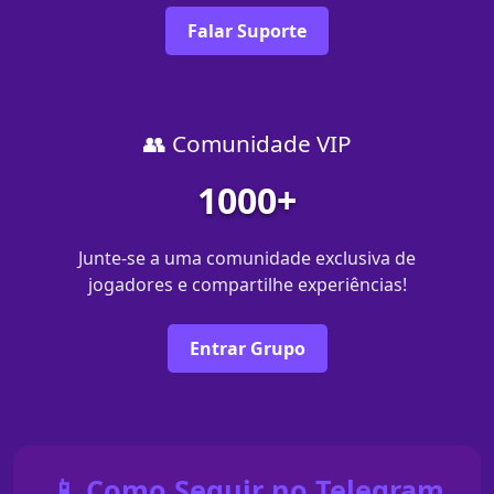
Falar Suporte
👥 Comunidade VIP
1000+
Junte-se a uma comunidade exclusiva de
jogadores e compartilhe experiências!
Entrar Grupo
📱 Como Seguir no Telegram