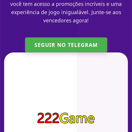
você tem acesso a promoções incríveis e uma
experiência de jogo inigualável. Junte-se aos
vencedores agora!
SEGUIR NO TELEGRAM