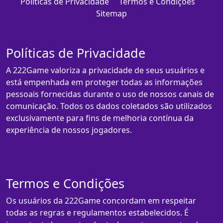
Políticas de Privacidade
Termos e Condições
Sitemap
Políticas de Privacidade
A 222Game valoriza a privacidade de seus usuários e
está empenhada em proteger todas as informações
pessoais fornecidas durante o uso de nossos canais de
comunicação. Todos os dados coletados são utilizados
exclusivamente para fins de melhoria contínua da
experiência de nossos jogadores.
Termos e Condições
Os usuários da 222Game concordam em respeitar
todas as regras e regulamentos estabelecidos. É