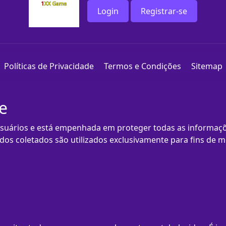
Login
Registrar-se
Políticas de Privacidade
Termos e Condições
Sitemap
de
 usuários e está empenhada em proteger todas as informaçõ
os coletados são utilizados exclusivamente para fins de m