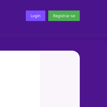
Login
Registrar-se