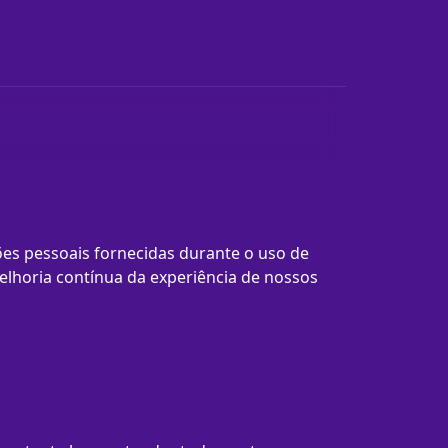
es pessoais fornecidas durante o uso de
elhoria contínua da experiência de nossos